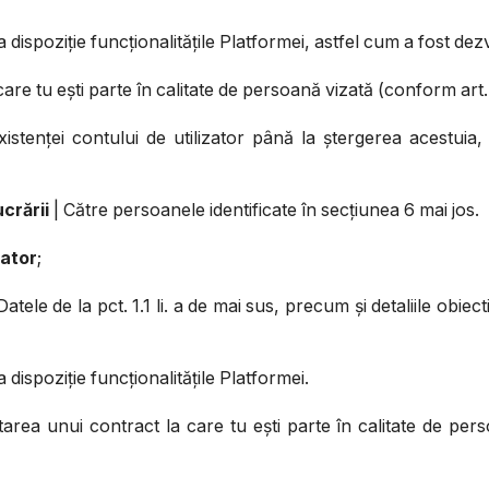
 dispoziție funcționalitățile Platformei, astfel cum a fost dez
re tu ești parte în calitate de persoană vizată (conform art. 6,
stenței contului de utilizator până la ștergerea acestuia, in
crării
| Către persoanele identificate în secțiunea 6 mai jos.
zator
;
Datele de la pct. 1.1 li. a de mai sus, precum și detaliile obiec
 dispoziție funcționalitățile Platformei.
rea unui contract la care tu ești parte în calitate de persoa