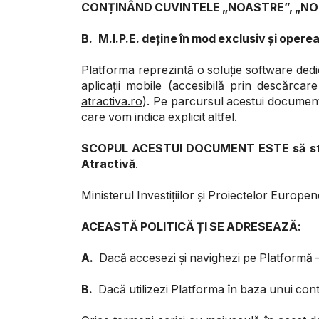
CONȚINÂND CUVINTELE „NOASTRE”, „NOI” 
B.
M.I.P.E. deține în mod exclusiv și oper
Platforma reprezintă o soluție software dedi
aplicații mobile (accesibilă prin descărcar
atractiva.ro
). Pe parcursul acestui document
care vom indica explicit altfel.
SCOPUL ACESTUI DOCUMENT ESTE să stabil
Atractivă
.
Ministerul Investițiilor și Proiectelor Europe
ACEASTĂ POLITICĂ ȚI SE ADRESEAZĂ:
A.
Dacă accesezi și navighezi pe Platformă – î
B.
Dacă utilizezi Platforma în baza unui cont de