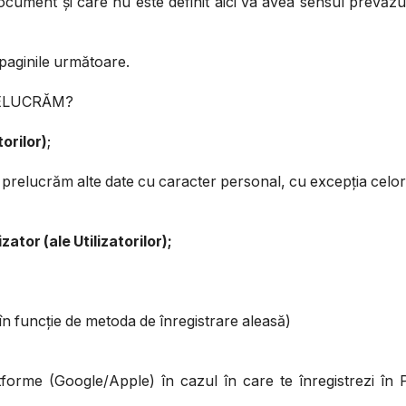
cument și care nu este definit aici va avea sensul prevăzut 
paginile următoare.
RELUCRĂM?
torilor)
;
prelucrăm alte date cu caracter personal, cu excepția celor 
zator (ale Utilizatorilor);
(în funcție de metoda de înregistrare aleasă)
tforme (Google/Apple) în cazul în care te înregistrezi în 