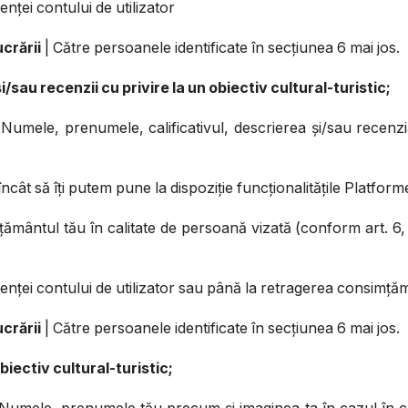
enței contului de utilizator
crării
| Către persoanele identificate în secțiunea 6 mai jos.
i/sau recenzii cu privire la un obiectiv cultural-turistic;
Numele, prenumele, calificativul, descrierea și/sau recenzia 
ncât să îți putem pune la dispoziție funcționalitățile Platforme
ământul tău în calitate de persoană vizată (conform art. 6, 
tenței contului de utilizator sau până la retragerea consimță
crării
| Către persoanele identificate în secțiunea 6 mai jos.
biectiv cultural-turistic;