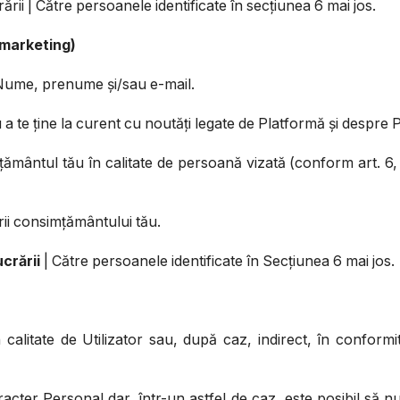
rii | Către persoanele identificate în secțiunea 6 mai jos.
 marketing)
Nume, prenume și/sau e-mail.
u a te ține la curent cu noutăți legate de Platformă și despr
ământul tău în calitate de persoană vizată (conform art. 6, 
rii consimțământului tău.
crării
| Către persoanele identificate în Secțiunea 6 mai jos.
 calitate de Utilizator sau, după caz, indirect, în conformi
cter Personal dar, într-un astfel de caz, este posibil să nu