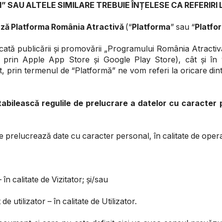
SAU ALTELE SIMILARE TREBUIE ÎNȚELESE CA REFERIRI LA
ează Platforma România Atractivă
(“
Platforma
” sau “
Platfo
cată publicării și promovării „Programului România Atractivă”
e prin
Apple App Store
și
Google Play Store
), cât și în
, prin termenul de “Platformă” ne vom referi la oricare dint
ească regulile de prelucrare a datelor cu caracter pe
ne prelucrează date cu caracter personal, în calitate de oper
n calitate de Vizitator; și/sau
 utilizator – în calitate de Utilizator.