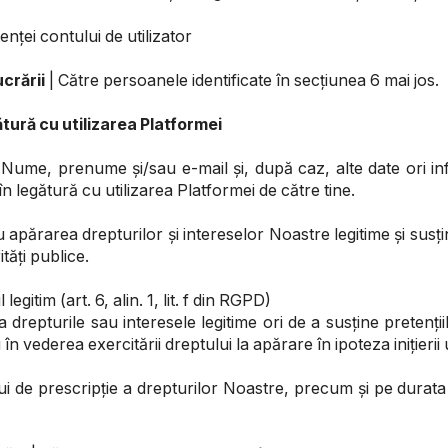
enței contului de utilizator
crării
| Către persoanele identificate în secțiunea 6 mai jos.
ătură cu utilizarea Platformei
 Nume, prenume și/sau e-mail și, după caz, alte date ori in
 în legătură cu utilizarea Platformei de către tine.
apărarea drepturilor și intereselor Noastre legitime și susți
tăți publice.
legitim (art. 6, alin. 1, lit. f din RGPD)
a drepturile sau interesele legitime ori de a susține pretenți
 vederea exercitării dreptului la apărare în ipoteza inițierii
i de prescripție a drepturilor Noastre, precum și pe durata n