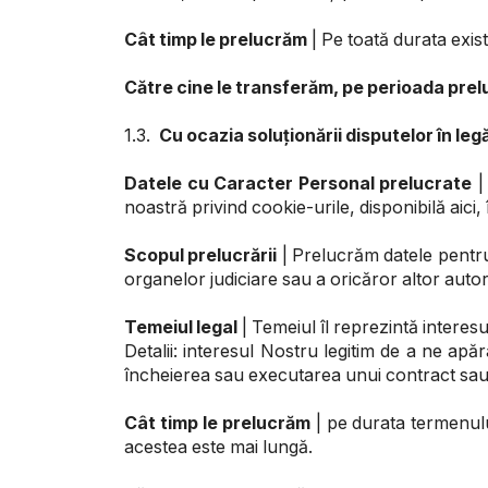
Cât timp le prelucrăm
| Pe toată durata exist
Către cine le transferăm, pe perioada prelu
1.3.
Cu ocazia soluționării disputelor în leg
Datele cu Caracter Personal prelucrate
|
noastră privind cookie-urile, disponibilă aici,
Scopul prelucrării
| Prelucrăm datele pentru 
organelor judiciare sau a oricăror altor autori
Temeiul legal
| Temeiul îl reprezintă interesul 
Detalii: interesul Nostru legitim de a ne apăr
încheierea sau executarea unui contract sau în
Cât timp le prelucrăm
| pe durata termenulu
acestea este mai lungă.