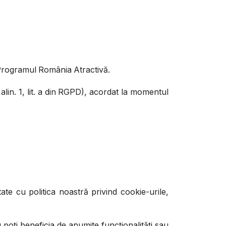
e Programul România Atractivă.
alin. 1, lit. a din RGPD), acordat la momentul
tate cu politica noastră privind cookie-urile,
 poți beneficia de anumite funcționalități sau