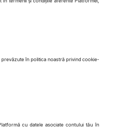
în termenii și condițiile aferente Platformei,
prevăzute în politica noastră privind cookie-
Platformă cu datele asociate contului tău în