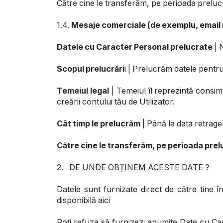
Către cine le transferăm, pe perioada prelucră
1.4.
Mesaje comerciale (de exemplu, email
Datele cu Caracter Personal prelucrate
| 
Scopul prelucrări
i | Prelucrăm datele pentr
Temeiul legal
| Temeiul îl reprezintă consimț
creării contului tău de Utilizator.
Cât timp le prelucrăm
| Până la data retrage
Către cine le transferăm, pe perioada prelu
2. DE UNDE OBȚINEM ACESTE DATE ?
Datele sunt furnizate direct de către tine în
disponibilă aici
Poți refuza să furnizezi anumite Date cu Cara