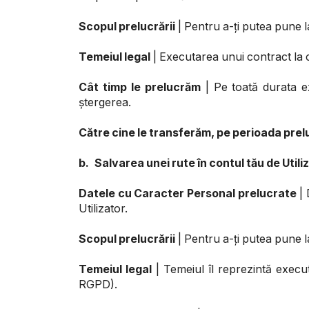
Scopul prelucrării
| Pentru a-ți putea pune la
Temeiul legal
| Executarea unui contract la ca
Cât timp le prelucrăm
| Pe toată durata exi
ștergerea.
Către cine le transferăm, pe perioada prelu
b.
Salvarea unei rute în contul tău de Utili
Datele cu Caracter Personal prelucrate
| 
Utilizator.
Scopul prelucrării
| Pentru a-ți putea pune la
Temeiul legal
| Temeiul îl reprezintă executa
RGPD).