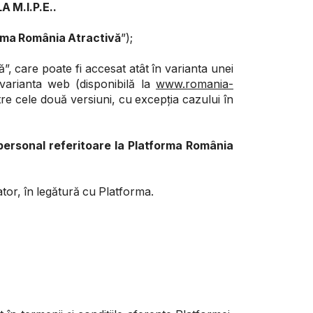
 M.I.P.E..
rma România Atractivă
”);
, care poate fi accesat atât în varianta unei
 varianta web (disponibilă la
www.romania-
re cele două versiuni, cu excepția cazului în
rsonal referitoare la Platforma România
ator, în legătură cu Platforma.