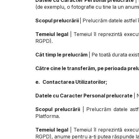
Datele cu Caracter Personal prelucrate
| 
(de exemplu, o fotografie cu tine la un anumi
Scopul prelucrării
| Prelucrăm datele astfel î
Temeiul legal
| Temeiul îl reprezintă executa
RGPD).
Cât timp le prelucrăm
| Pe toată durata exist
Către cine le transferăm, pe perioada prelu
e.
Contactarea Utilizatorilor;
Datele cu Caracter Personal prelucrate
| 
Scopul prelucrării
| Prelucrăm datele astf
Platforma.
Temeiul legal
| Temeiul îl reprezintă executa
RGPD), anume pentru a-ți putea răspunde la î