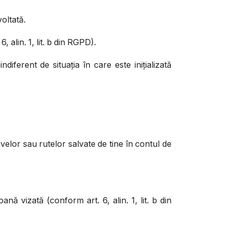
voltată.
 alin. 1, lit. b din RGPD).
diferent de situația în care este inițializată
tivelor sau rutelor salvate de tine în contul de
nă vizată (conform art. 6, alin. 1, lit. b din