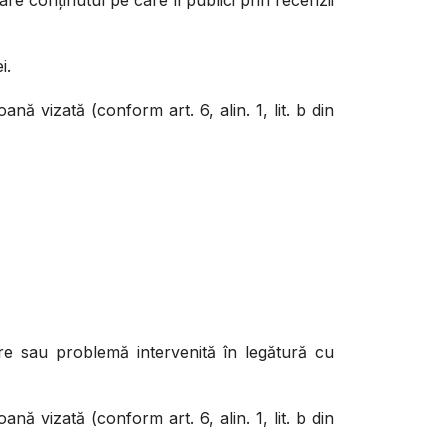
e conținutul pe care îl publici prin recenzii
i.
nă vizată (conform art. 6, alin. 1, lit. b din
re sau problemă intervenită în legătură cu
nă vizată (conform art. 6, alin. 1, lit. b din