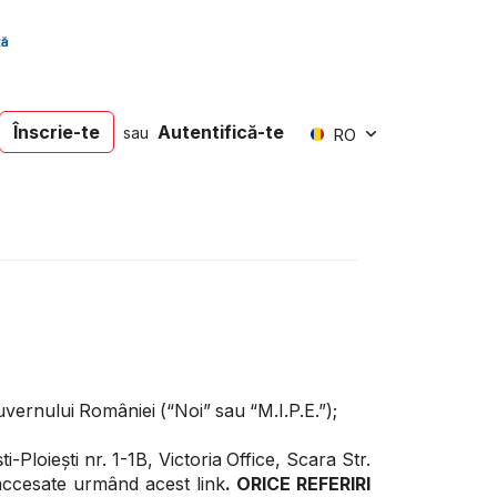
Înscrie-te
Autentifică-te
sau
RO
uvernului României (“Noi” sau “M.I.P.E.”);
Ploiești nr. 1-1B, Victoria Office, Scara Str.
i accesate urmând acest link
. ORICE REFERIRI