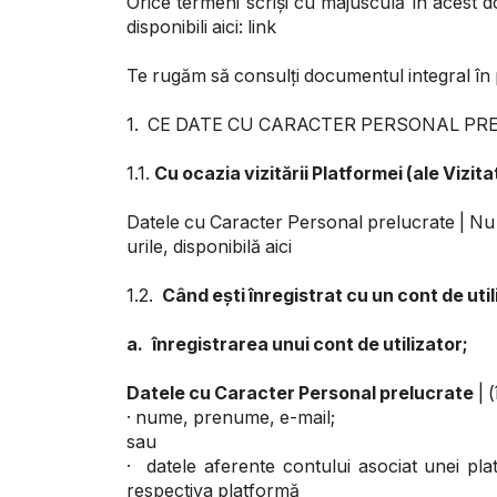
Orice termeni scriși cu majusculă în acest do
disponibili aici: link
Te rugăm să consulți documentul integral în 
1. CE DATE CU CARACTER PERSONAL P
1.1.
Cu ocazia vizitării Platformei (ale Vizita
Datele cu Caracter Personal prelucrate | Nu 
urile, disponibilă aici
1.2.
Când ești înregistrat cu un cont de utili
a.
înregistrarea unui cont de utilizator;
Datele cu Caracter Personal prelucrate
| 
· nume, prenume, e-mail;
sau
· datele aferente contului asociat unei pla
respectiva platformă