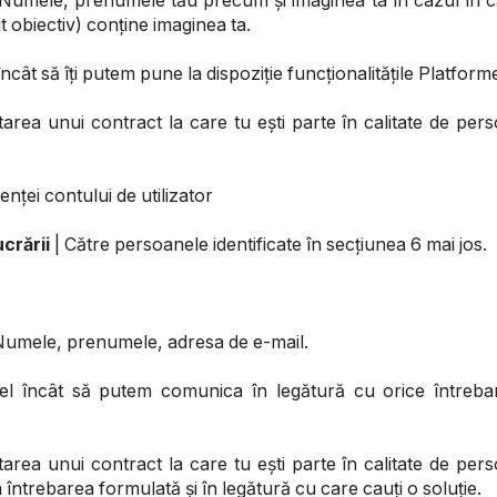
Numele, prenumele tău precum și imaginea ta în cazul în car
t obiectiv) conține imaginea ta.
ncât să îți putem pune la dispoziție funcționalitățile Platforme
rea unui contract la care tu ești parte în calitate de persoa
enței contului de utilizator
crării
| Către persoanele identificate în secțiunea 6 mai jos.
Numele, prenumele, adresa de e-mail.
el încât să putem comunica în legătură cu orice întreba
rea unui contract la care tu ești parte în calitate de persoa
ntrebarea formulată și în legătură cu care cauți o soluție.