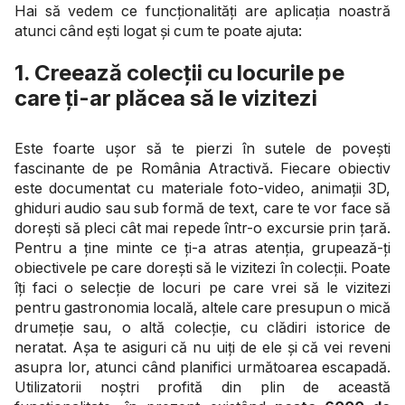
Hai să vedem ce funcționalități are aplicația noastră
atunci când ești logat și cum te poate ajuta:
1. Creează colecții cu locurile pe
care ți-ar plăcea să le vizitezi
Este foarte ușor să te pierzi în sutele de povești
fascinante de pe România Atractivă. Fiecare obiectiv
este documentat cu materiale foto-video, animații 3D,
ghiduri audio sau sub formă de text, care te vor face să
dorești să pleci cât mai repede într-o excursie prin țară.
Pentru a ține minte ce ți-a atras atenția, grupează-ți
obiectivele pe care dorești să le vizitezi în colecții. Poate
îți faci o selecție de locuri pe care vrei să le vizitezi
pentru gastronomia locală, altele care presupun o mică
drumeție sau, o altă colecție, cu clădiri istorice de
neratat. Așa te asiguri că nu uiți de ele și că vei reveni
asupra lor, atunci când planifici următoarea escapadă.
Utilizatorii noștri profită din plin de această